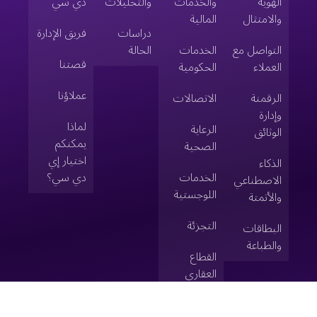
الهوية
والخدمات
والتحليلات
دي سي
والامتثال
المالية
دراسات
فريق الإدارة
التواصل مع
الخدمات
الحالة
قصتنا
العملاء
الحكومية
عملاؤنا
الرقمنة
الاتصالات
وإدارة
لماذا
الرعاية
الوثائق
يمكنكم
الصحية
اختيار إي
الذكاء
الخدمات
دي سي؟
الاصطناعي
اللوجستية
والأتمتة
التجزئة
البطاقات
والطباعة
القطاع
العقاري