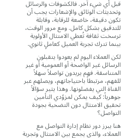
قبل أي شيء آخر. فالكشوفات والرسائل
وتحديثات الوثائق والإشعارات يجب أن
تكون دقيقة، خاضعة للرقابة، وقابلة
للتدقيق بشكل كامل. ومع مرور الوقت،
ترسخت ثقافة تُعطي الامتثال الأولوية
بينما تترك تجربة العميل كعاملٍ ثانوي.
لكن العملاء اليوم لم يعودوا يتقبلون
الرسائل غير الواضحة أو العمومية أو غير
المتناسقة. فهم يريدون تواصلاً سهلاً
للفهم، مرتبطاً باحتياجاتهم، ويصلهم عبر
القناة التي يفضلونها. وهذا يثير سؤالاً
جوهرياً: كيف يمكن لمزوّدي التأمين
تحقيق الامتثال دون التضحية بجودة
التواصل؟
هنا يبرز دور نظام إدارة التواصل مع
العملاء، والذي يجمع بين الامتثال وتجربة