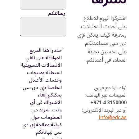
رسالتكم
اشتركوا اليوم للاطلاع
على أحدث التحليلات
ومعرفة كيف يمكن لإي
دي سي مساعدتكم
حددوا هذا المربع
على تحسين تجربة
للموافقة على تلقي
العملاء في أعمالكم.
الاتصالات التسويقية
المتعلقة بمنتجات
وخدمات الأعمال
الخاصة بإي دي سي.
تواصلوا مع فريق
يمكنكم إلغاء
المبيعات عبر الهاتف:
الاشتراك في أي
3150000 4 971+
وقت. لمزيد من
أو عبر البريد الإلكتروني:
المعلومات حول
info@edc.ae
كيفية معالجة إي دي
سي لبياناتكم