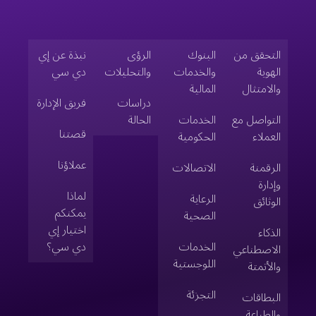
التحقق من
البنوك
الرؤى
نبذة عن إي
الهوية
والخدمات
والتحليلات
دي سي
والامتثال
المالية
دراسات
فريق الإدارة
التواصل مع
الخدمات
الحالة
قصتنا
العملاء
الحكومية
عملاؤنا
الرقمنة
الاتصالات
وإدارة
لماذا
الرعاية
الوثائق
يمكنكم
الصحية
اختيار إي
الذكاء
الخدمات
دي سي؟
الاصطناعي
اللوجستية
والأتمتة
التجزئة
البطاقات
والطباعة